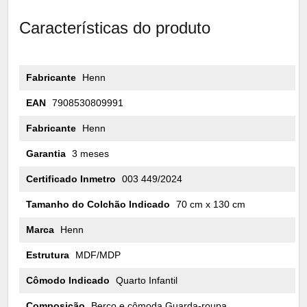
Características do produto
Fabricante
Henn
EAN
7908530809991
Fabricante
Henn
Garantia
3 meses
Certificado Inmetro
003 449/2024
Tamanho do Colchão Indicado
70 cm x 130 cm
Marca
Henn
Estrutura
MDF/MDP
Cômodo Indicado
Quarto Infantil
Composição
Berço e cômoda Guarda-roupa