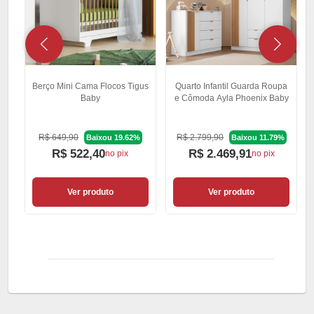
Berço Mini Cama Flocos Tigus
Quarto Infantil Guarda Roupa
Baby
e Cômoda Ayla Phoenix Baby
R$ 649,90
R$ 2.799,90
Baixou 19.62%
Baixou 11.79%
R$ 522,40
R$ 2.469,91
no pix
no pix
Ver produto
Ver produto