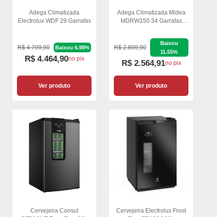
Adega Climatizada
Adega Climatizada Midea
Electrolux WDF 29 Garrafas
MDRW150 34 Garrafas
Inverter Smart
Baixou
R$ 4.799,90
R$ 2.899,90
Baixou 6.98%
11.55%
R$ 4.464,90
no pix
R$ 2.564,91
no pix
Ver produto
Ver produto
Cervejeira Consul
Cervejeira Electrolux Frost