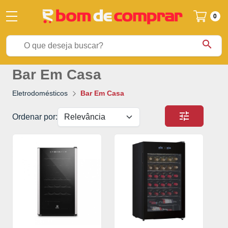
0
search
Bar Em Casa
Eletrodomésticos
Bar Em Casa
tune
Ordenar por: