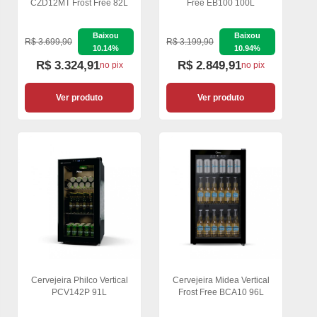
CZD12MT Frost Free 82L
Free EB100 100L
Baixou
Baixou
R$ 3.699,90
R$ 3.199,90
10.14%
10.94%
R$ 3.324,91
R$ 2.849,91
no pix
no pix
Ver produto
Ver produto
Cervejeira Philco Vertical
Cervejeira Midea Vertical
PCV142P 91L
Frost Free BCA10 96L