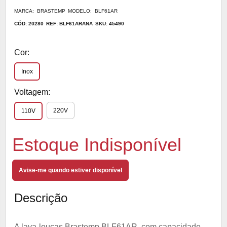
MARCA: BRASTEMP
MODELO: BLF61AR
CÓD: 20280
REF: BLF61ARANA
SKU: 45490
Cor:
Inox
Voltagem:
220V
110V
Estoque Indisponível
Avise-me quando estiver disponível
Descrição
A lava-louças Brastemp BLF61AR, com capacidade