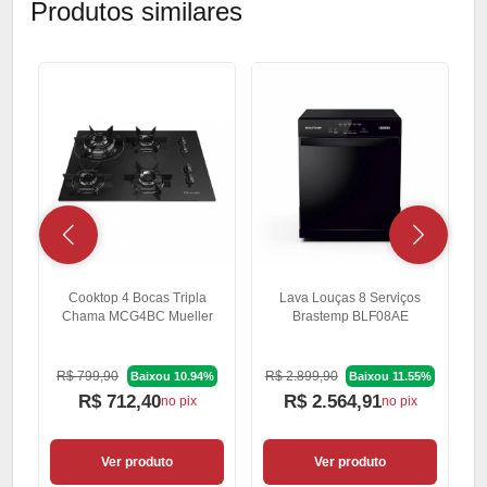
Produtos similares
Cooktop 4 Bocas Tripla
Lava Louças 8 Serviços
C
Chama MCG4BC Mueller
Brastemp BLF08AE
R$ 799,90
R$ 2.899,90
R
Baixou 10.94%
Baixou 11.55%
R$ 712,40
R$ 2.564,91
no pix
no pix
Ver produto
Ver produto