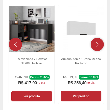
Escrivaninha 2 Gavetas
Armário Aéreo 1 Porta Meena
NT2060 Notável
Politorno
R$ 469,90
R$ 319,90
Baixou 11.07%
Baixou 19.85%
R$ 417,90
R$ 256,40
no pix
no pix
Ver produto
Ver produto