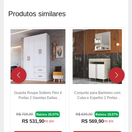
Produtos similares
Guarda Roupa Solteiro Flex 4
Conjunto para Banheiro com
Portas 2 Gavetas Dallas
Cuba e Espelho 2 Portas
Doripel
Veneza Móveis Sander
R$ 709,90
R$ 699,90
Baixou 25.07%
Baixou 18.57%
R$ 531,90
R$ 569,90
no pix
no pix